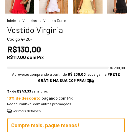
Início
Vestidos
Vestido Curto
Vestido Virginia
Código
4420-1
R$130,00
R$117,00
com
Pix
R$ 200,00
FRETE
Aproveite: comprando a partir de
R$ 200,00
, você ganha
GRÁTIS NA SUA COMPRA!
3
x de
R$43,33
sem juros
10% de desconto
pagando com Pix
Não acumulável com outras promoções
Ver mais detalhes
Compre mais, pague menos!