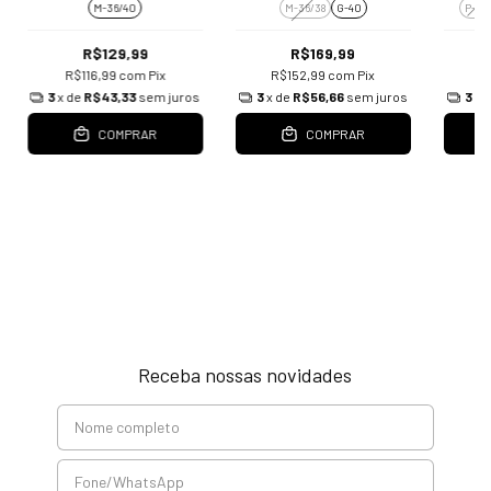
M-36/40
M-36/38
G-40
P-38
R$129,99
R$169,99
R$116,99
com
Pix
R$152,99
com
Pix
R
3
x de
R$43,33
sem juros
3
x de
R$56,66
sem juros
3
x 
COMPRAR
COMPRAR
Receba nossas novidades