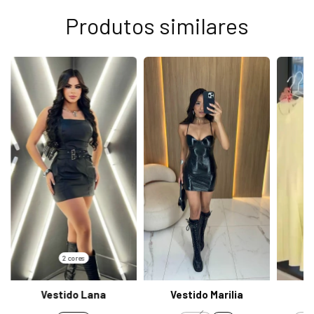
Produtos similares
2 cores
V
Vestido Lana
Vestido Marilia