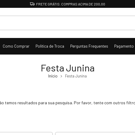
FRETE GRÁTIS. COMPRAS ACIMA DE 200,00
Como Comprar
Politica de Troca
Perguntas Frequentes
Pagamento
Festa Junina
Início
Festa Junina
ão temos resultados para sua pesquisa. Por favor, tente com outros filtro