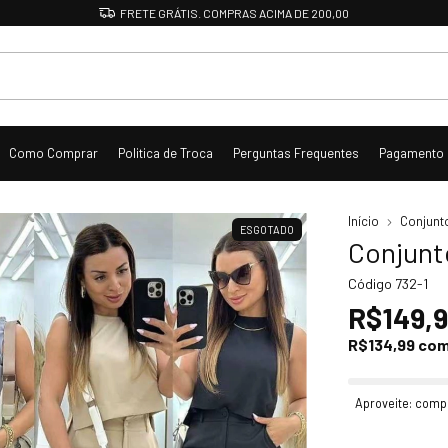
DESCONTO DE 10% NO PIX
Como Comprar
Politica de Troca
Perguntas Frequentes
Pagamento
Início
Conjunt
ESGOTADO
Conjunt
Código
732-1
R$149,
R$134,99
co
Aproveite: comp