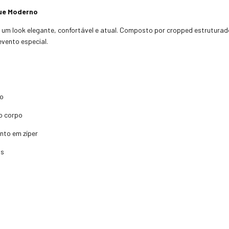
que Moderno
um look elegante, confortável e atual. Composto por cropped estruturado 
evento especial.
to
o corpo
nto em zíper
as