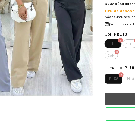
3
x de
R$50,00
se
10% de descon
Não acumulável c
Ver mais detal
Cor:
PRETO
PRETO
NUDE
CAKI
Tamanho:
P-38
P-38
M-4