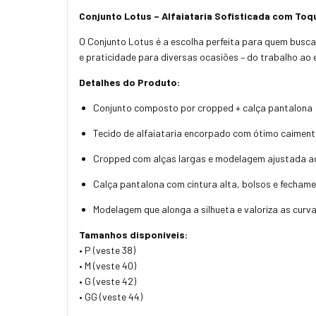
Conjunto Lotus – Alfaiataria Sofisticada com To
O Conjunto Lotus é a escolha perfeita para quem busca 
e praticidade para diversas ocasiões – do trabalho ao 
Detalhes do Produto:
Conjunto composto por cropped + calça pantalona
Tecido de alfaiataria encorpado com ótimo caimen
Cropped com alças largas e modelagem ajustada a
Calça pantalona com cintura alta, bolsos e fechame
Modelagem que alonga a silhueta e valoriza as curv
Tamanhos disponíveis:
• P (veste 38)
• M (veste 40)
• G (veste 42)
• GG (veste 44)