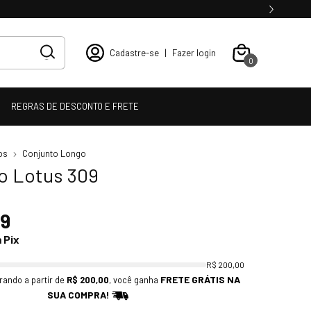
Cadastre-se
|
Fazer login
0
REGRAS DE DESCONTO E FRETE
os
Conjunto Longo
o Lotus 309
99
m
Pix
R$ 200,00
FRETE GRÁTIS NA
rando a partir de
R$ 200,00
, você ganha
SUA COMPRA!