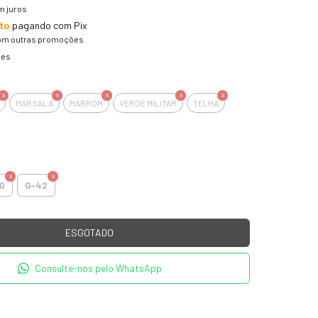
m juros
to
pagando com Pix
om outras promoções
hes
MARSALA
MARROM
VERDE MILITAR
TELHA
0
G-42
Consulte-nos pelo WhatsApp