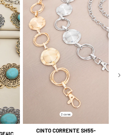
2 cores
CINTO CORRENTE SH55-
CINTO
GF41C