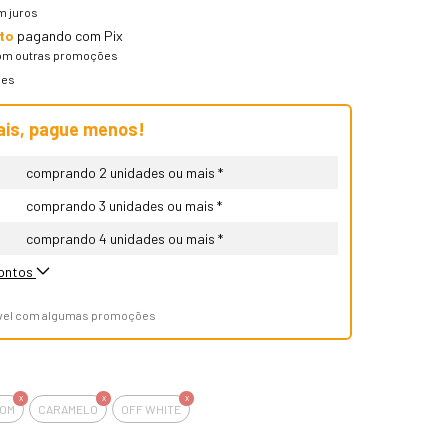
m juros
to
pagando com Pix
om outras promoções
hes
is, pague menos!
comprando 2 unidades ou mais *
comprando 3 unidades ou mais *
comprando 4 unidades ou mais *
contos
ável com algumas promoções
OM
CARAMELO
OFF WHITE