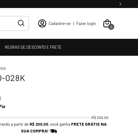
Cadastre-se
|
Fazer login
0
REGRAS DE DESCONTO E FRETE
ios
O-028K
9
Pix
R$ 200,00
FRETE GRÁTIS NA
rando a partir de
R$ 200,00
, você ganha
SUA COMPRA!