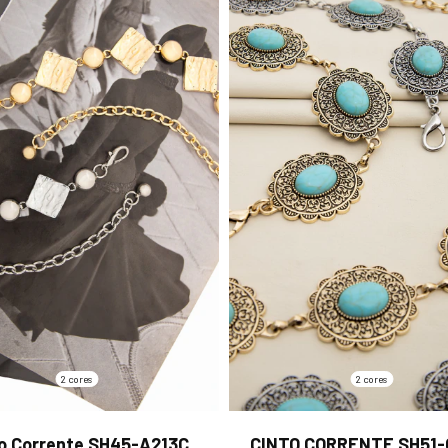
2 cores
2 cores
o Corrente SH45-A213C
CINTO CORRENTE SH51-