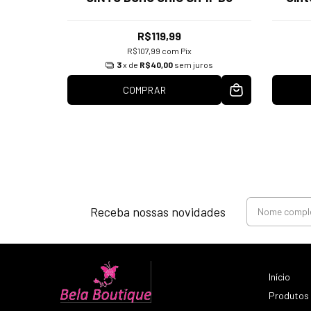
R$119,99
R$107,99
com
Pix
os
3
x de
R$40,00
sem juros
COMPRAR
tsApp
Receba nossas novidades
Início
Produtos