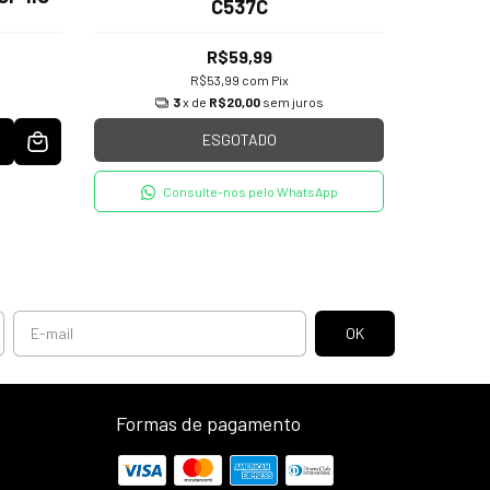
C537C
R$59,99
R$53,99
com
Pix
s
3
x de
R$20,00
sem juros
ESGOTADO
Consulte-nos pelo WhatsApp
Formas de pagamento