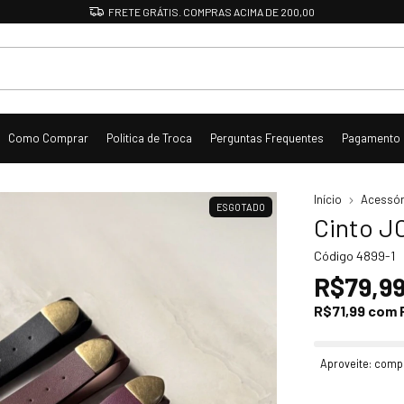
DESCONTO DE 10% NO PIX
Como Comprar
Politica de Troca
Perguntas Frequentes
Pagamento
Início
Acessór
ESGOTADO
Cinto J
Código
4899-1
R$79,9
R$71,99
com
Aproveite: comp