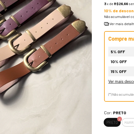
3
x de
R$26,66
se
10% de descon
Não acumulável c
Ver mais detal
Compre ma
5% OFF
10% OFF
15% OFF
Ver mais des
(*) Não acumul
Cor:
PRETO
PRETO
MARR