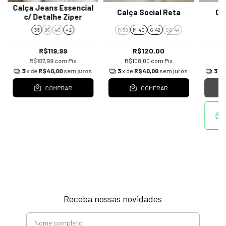
Calça Jeans Essencial
Calça Social Reta
Ca
c/ Detalhe Ziper
36
38
40
+ 2
P-38
M-40
G-42
GG-44
R$119,99
R$120,00
R$107,99
com
Pix
R$108,00
com
Pix
R
3
x de
R$40,00
sem juros
3
x de
R$40,00
sem juros
3
x 
COMPRAR
COMPRAR
Receba nossas novidades