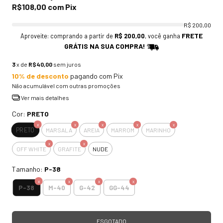
R$108,00
com
Pix
R$ 200,00
FRETE
Aproveite: comprando a partir de
R$ 200,00
, você ganha
GRÁTIS NA SUA COMPRA!
3
x de
R$40,00
sem juros
10% de desconto
pagando com Pix
Não acumulável com outras promoções
Ver mais detalhes
Cor:
PRETO
PRETO
MARSALA
AREIA
MARROM
MARINHO
OFF WHITE
GRAFITE
NUDE
Tamanho:
P-38
P-38
M-40
G-42
GG-44