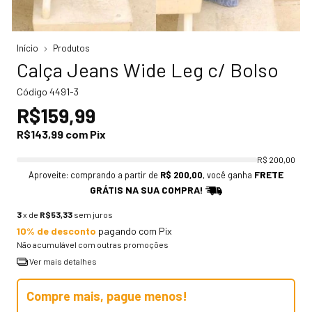
Início
Produtos
Calça Jeans Wide Leg c/ Bolso
Código
4491-3
R$159,99
R$143,99
com
Pix
R$ 200,00
FRETE
Aproveite: comprando a partir de
R$ 200,00
, você ganha
GRÁTIS NA SUA COMPRA!
3
x de
R$53,33
sem juros
10% de desconto
pagando com Pix
Não acumulável com outras promoções
Ver mais detalhes
Compre mais, pague menos!