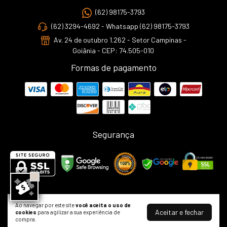
(62) 98175-3793
(62) 3294-4692 - Whatsapp (62) 98175-3793
Av. 24 de outubro 1.262 - Setor Campinas -
Goiânia - CEP: 74.505-010
Formas de pagamento
Segurança
Ao navegar por este site
você aceita o uso de
Bela Boutique Mania - Loja de Roupas Femininas em Goiânia | Preços
Aceitar e fechar
cookies
para agilizar a sua experiência de
Incríveis e Entrega para Todo Brasil
compra.