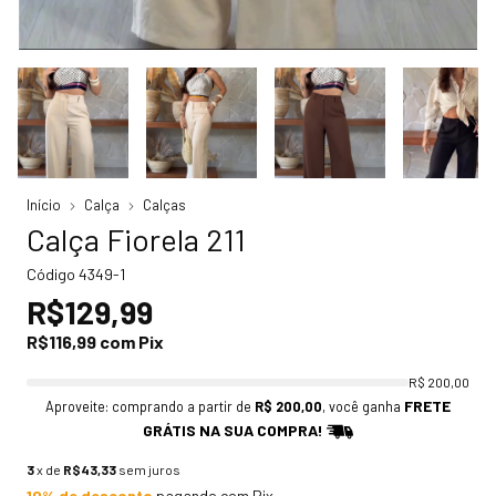
Início
Calça
Calças
Calça Fiorela 211
Código
4349-1
R$129,99
R$116,99
com
Pix
R$ 200,00
FRETE
Aproveite: comprando a partir de
R$ 200,00
, você ganha
GRÁTIS NA SUA COMPRA!
3
x de
R$43,33
sem juros
10% de desconto
pagando com Pix