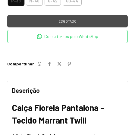
P-38
M-40
G-42
GG-44
Consulte-nos pelo WhatsApp
Compartilhar
Descrição
Calça Fiorela Pantalona –
Tecido Marrant Twill