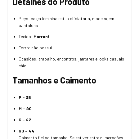
Detalhes do Produto
Peça: calça feminina estilo alfaiataria, modelagem
pantalona
Tecido:
Marrant
Forro: não possui
Ocasiões: trabalho, encontros, jantares e looks casuais-
chic
Tamanhos e Caimento
P – 38
M – 40
G – 42
GG – 44
Caimento fiel ao tamanho. Se estiver entre numerações