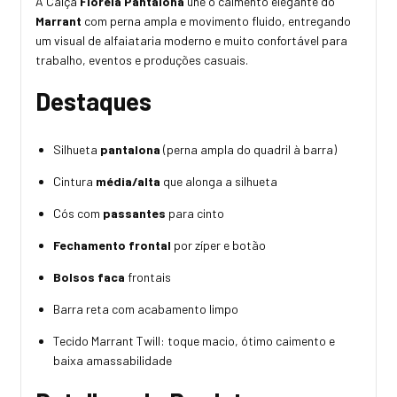
A Calça
Fiorela Pantalona
une o caimento elegante do
Marrant
com perna ampla e movimento fluido, entregando
um visual de alfaiataria moderno e muito confortável para
trabalho, eventos e produções casuais.
Destaques
Silhueta
pantalona
(perna ampla do quadril à barra)
Cintura
média/alta
que alonga a silhueta
Cós com
passantes
para cinto
Fechamento frontal
por zíper e botão
Bolsos faca
frontais
Barra reta com acabamento limpo
Tecido Marrant Twill: toque macio, ótimo caimento e
baixa amassabilidade