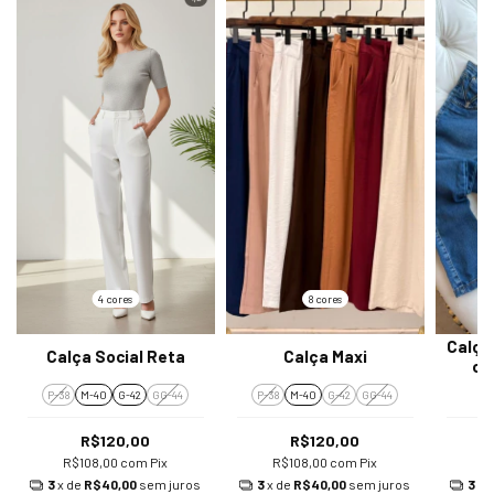
4 cores
8 cores
Calça
Calça Social Reta
Calça Maxi
c/
P-38
M-40
G-42
GG-44
P-38
M-40
G-42
GG-44
R$120,00
R$120,00
R$108,00
com
Pix
R$108,00
com
Pix
R
3
x de
R$40,00
sem juros
3
x de
R$40,00
sem juros
3
x 