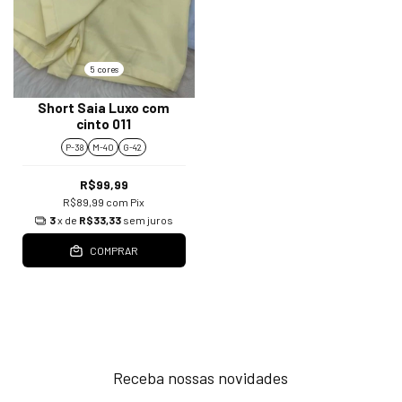
5 cores
Short Saia Luxo com
cinto 011
P-38
M-40
G-42
R$99,99
R$89,99
com
Pix
3
x de
R$33,33
sem juros
COMPRAR
Receba nossas novidades