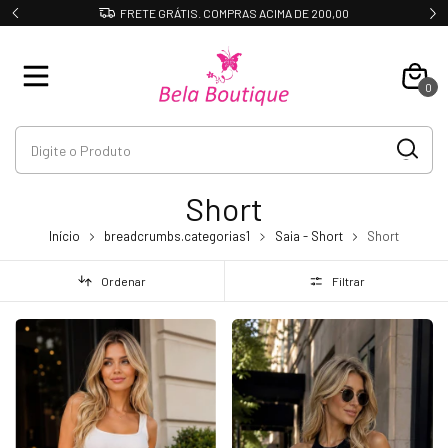
DESCONTO DE 10% NO PIX
0
Short
Início
breadcrumbs.categorias1
Saia - Short
Short
Ordenar
Filtrar