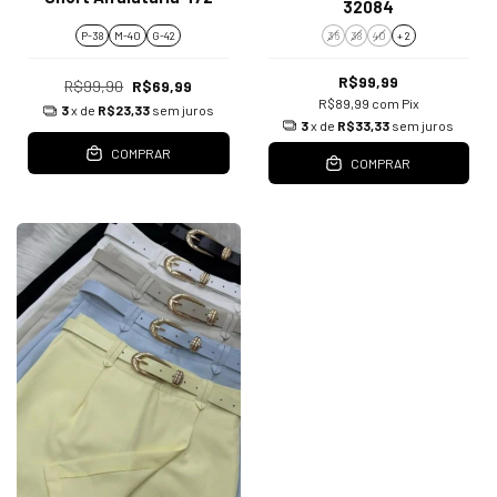
32084
P-38
M-40
G-42
36
38
40
+ 2
R$99,99
R$99,90
R$69,99
R$89,99
com
Pix
3
x de
R$23,33
sem juros
3
x de
R$33,33
sem juros
COMPRAR
COMPRAR