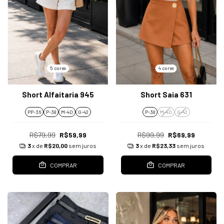
5 cores
4 cores
Short Alfaitaria 945
Short Saia 631
PP-36
P-38
M-40
G-42
P-38
M-40
G-42
R$79,99
R$59,99
R$99,99
R$69,99
3
x de
R$20,00
sem juros
3
x de
R$23,33
sem juros
COMPRAR
COMPRAR