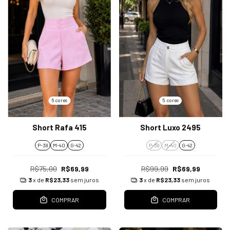
6 cores
5 cores
Short Rafa 415
Short Luxo 2495
P-38
M-40
G-42
P-38
M-40
G-42
R$75,00
R$69,99
R$99,99
R$69,99
3
x de
R$23,33
sem juros
3
x de
R$23,33
sem juros
COMPRAR
COMPRAR