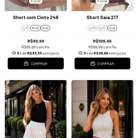
5 cores
5 cores
Short com Cinto 246
Short Saia 217
P-38
M-40
G-42
P-38
M-40
G-42
R$99,99
R$109,99
R$89,99
com
Pix
R$98,99
com
Pix
3
x de
R$33,33
sem juros
3
x de
R$36,66
sem juros
COMPRAR
COMPRAR