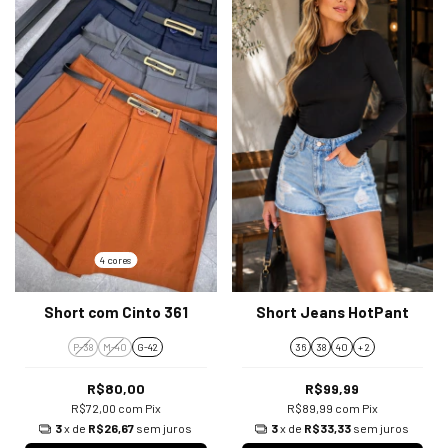
4 cores
Short com Cinto 361
Short Jeans HotPant
P-38
M-40
G-42
36
38
40
+ 2
R$80,00
R$99,99
R$72,00
com
Pix
R$89,99
com
Pix
3
x de
R$26,67
sem juros
3
x de
R$33,33
sem juros