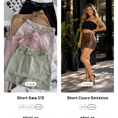
5 cores
3 cores
Short Saia 213
Short Couro Sintético
P-38
M-40
G-42
M-38
G-40
R$109,99
R$69,99